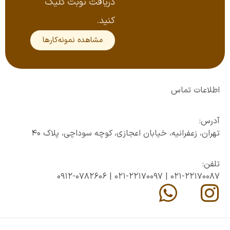
دریافت نوبت کلیک
کنید.
مشاهده نمونه‌کارها
اطلاعات تماس
آدرس:
تهران، زعفرانیه، خیابان اعجازی، کوچه سوداچی، پلاک ۴۰
تلفن:
0912-0782606
|
021-22170097
|
021-22170087