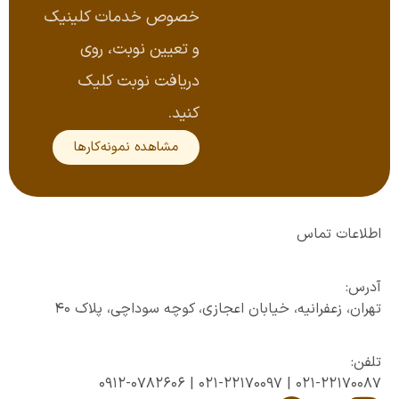
خصوص خدمات کلینیک
و تعیین نوبت، روی
دریافت نوبت کلیک
کنید.
مشاهده نمونه‌کارها
اطلاعات تماس
آدرس:
تهران، زعفرانیه، خیابان اعجازی، کوچه سوداچی، پلاک ۴۰
تلفن:
0912-0782606
|
021-22170097
|
021-22170087