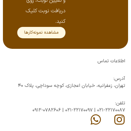
و تعیین نوبت، روی
دریافت نوبت کلیک
کنید.
مشاهده نمونه‌کارها
اطلاعات تماس
آدرس:
تهران، زعفرانیه، خیابان اعجازی، کوچه سوداچی، پلاک ۴۰
تلفن:
0912-0782606
|
021-22170097
|
021-22170087