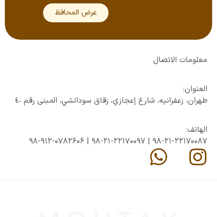
عرض المحافظ
معلومات الاتصال
العنوان:
طهران، زعفرانيه، شارع إعجازي، زقاق سوداتشي، المبنى رقم ٤٠
الهاتف:
98-912-0782606
|
98-21-22170097
|
98-21-22170087