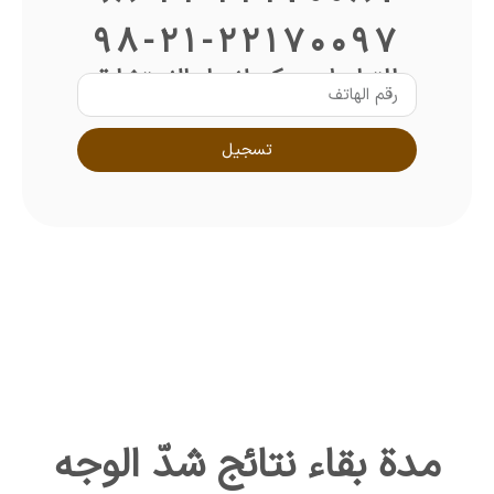
98-21-22170097
للتواصل معكم لإجراء الاستشارة
تسجيل
مدة بقاء نتائج شدّ الوجه