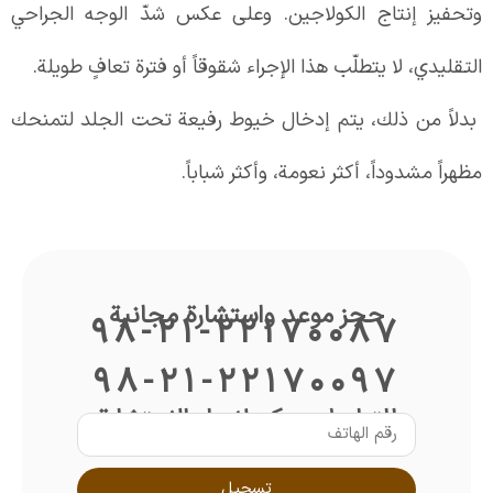
وتحفيز إنتاج الكولاجين. وعلى عكس شدّ الوجه الجراحي
التقليدي، لا يتطلّب هذا الإجراء شقوقاً أو فترة تعافٍ طويلة.
بدلاً من ذلك، يتم إدخال خيوط رفيعة تحت الجلد لتمنحك
مظهراً مشدوداً، أكثر نعومة، وأكثر شباباً.
حجز موعد واستشارة مجانية
98-21-22170087
98-21-22170097
للتواصل معكم لإجراء الاستشارة
تسجيل